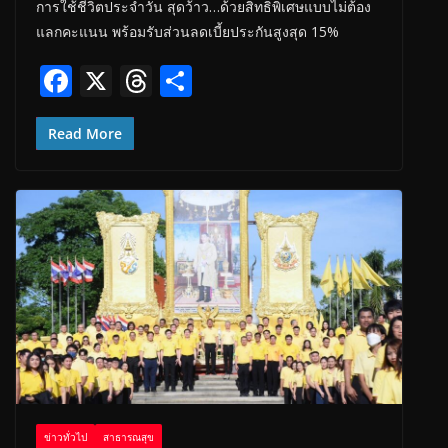
การใช้ชีวิตประจำวัน สุดว้าว…ด้วยสิทธิพิเศษแบบไม่ต้อง
แลกคะแนน พร้อมรับส่วนลดเบี้ยประกันสูงสุด 15%
F
X
T
S
ac
h
h
e
re
ar
Read More
b
a
e
o
d
o
s
k
ข่าวทั่วไป
สาธารณสุข