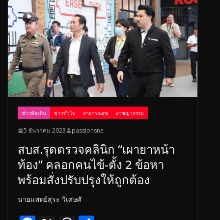
o
d
o
s
k
ข่าวท้องถิ่น
ข่าวทั่วไป
สาธารณสุข
อาชญากรรม
5 ธันวาคม 2023
passionsne
สบส.รุดตรวจคลินิก “เผายาหน้า
ท้อง” คลอกคนไข้-ตั้ง 2 ข้อหา
พร้อมสั่งปรับปรุงให้ถูกต้อง
นายแพทย์สุระ วิเศษศั