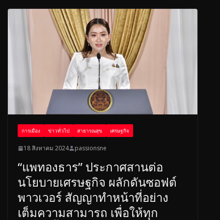
b
a
e
o
d
o
s
k
การเมือง
ข่าวทั่วไป
สาธารณสุข
เศรษฐกิจ
18 สิงหาคม 2024
passionsne
“แพทองธาร” ประกาศสานต่อ
นโยบายเศรษฐกิจ ผลักดันซอฟต์
พาวเวอร์ สัญญาทำหน้าที่อย่าง
เต็มความสามารถ เพื่อให้ทุก