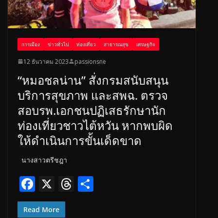
การเมือง
ข่าวทั่วไป
ท่องเที่ยว
สาธารณสุข
เศรษฐกิจ
12 ธันวาคม 2023
passionsne
“หมอชลน่าน” สั่งกรมสนับสนุน
บริการสุขภาพ และสพฉ. ตรวจ
สอบรพ.เอกชนปฏิเสธรักษานัก
ท่องเที่ยวชาวไต้หวัน หากพบผิด
ให้ดำเนินการขั้นเด็ดขาด
นางสาวตรีชฎา
F
X
T
S
ac
h
h
e
re
ar
Read More