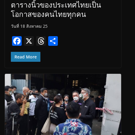
ตารางนิ้วของประเทศไทยเป็น
โอกาสของคนไทยทุกคน
วันที่ 18 สิงหาคม 25
F
X
T
S
ac
h
h
e
re
ar
Read More
b
a
e
o
d
o
s
k