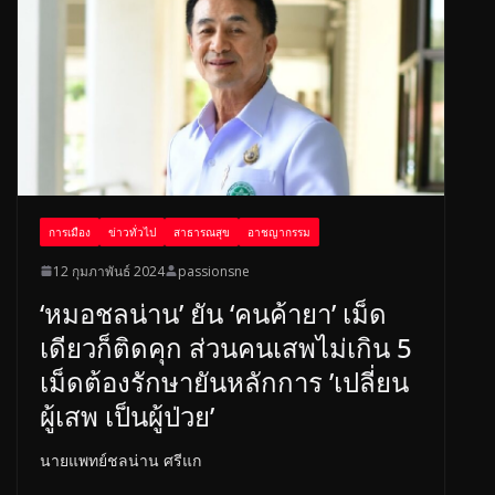
o
s
k
การเมือง
ข่าวทั่วไป
สาธารณสุข
อาชญากรรม
12 กุมภาพันธ์ 2024
passionsne
‘หมอชลน่าน’ ยัน ‘คนค้ายา’ เม็ด
เดียวก็ติดคุก ส่วนคนเสพไม่เกิน 5
เม็ดต้องรักษายันหลักการ ’เปลี่ยน
ผู้เสพ เป็นผู้ป่วย’
นายแพทย์ชลน่าน ศรีแก