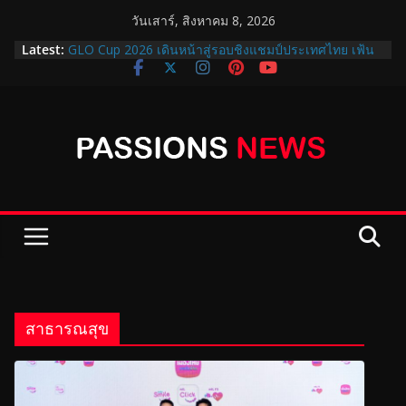
วันเสาร์, สิงหาคม 8, 2026
สำนักงานสลากกินแบ่งรัฐบาล เปิดให้ยกเลิกเป็นตัวแทน
Latest:
จำหน่ายเพื่อเข้าร่วมโครงการบัตรสวัสดิการแห่งรัฐ
GLO Cup 2026 เดินหน้าสู่รอบชิงแชมป์ประเทศไทย เฟ้น
หาสุดยอดเยาวชนไปญี่ปุ่น!
ออมสินชวนฝากเงินแบบมั่นคง 2 แบบ 2 สไตล์ “สลาก
ออมสินพิเศษ 5 ปี” ได้ลุ้นรางวัลเดือนละ 2 รอบ กับ “เงิน
ฝากออมสิน ออมสุข” ฝาก 3 ปี รับดอกเบี้ยทุกเดือน 1.52%
ต่อปี
ปิดฉาก GLO Cup 2026 THE FINAL ….คว้า แชมป์
ประเทศไทย พร้อมส่งต่อโอกาสเยาวชนผ่าน GLO STAR
ฝึกฟุตบอลที่ญี่ปุ่น
กรมธนารักษ์ จัดแสดงนิทรรศการเหรียญ “สิริกษาปณศิลป์”
น้อมรำลึกพระมหากรุณาธิคุณสมเด็จพระบรมราชชนนี
พันปีหลวง
สาธารณสุข