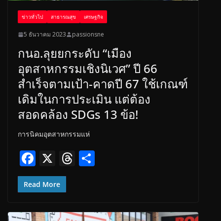
ข่าวทั่วไป
สาธารณสุข
เศรษฐกิจ
5 ธันวาคม 2023
passionsne
กนอ.ลุยยกระดับ “เมือง
อุตสาหกรรมเชิงนิเวศ” ปี 66
สำเร็จตามเป้า-คาดปี 67 ใช้เกณฑ์
เดิมในการประเมิน แต่ต้อง
สอดคล้อง SDGs 13 ข้อ!
การนิคมอุตสาหกรรมแห่
F
X
T
S
ac
h
h
e
re
ar
Read More
b
a
e