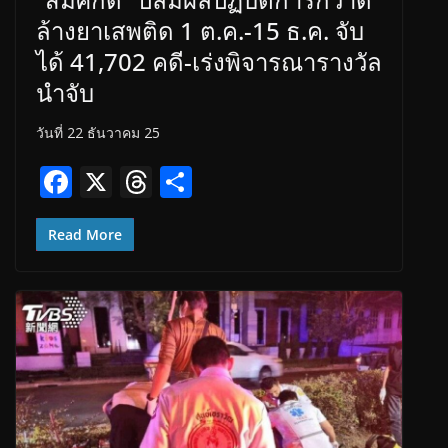
ล้างยาเสพติด 1 ต.ค.-15 ธ.ค. จับ
ได้ 41,702 คดี-เร่งพิจารณารางวัล
นำจับ
วันที่ 22 ธันวาคม 25
F
X
T
S
ac
h
h
e
re
ar
Read More
b
a
e
o
d
o
s
k