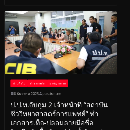
b
a
e
o
d
o
s
k
ข่าวทั่วไป
สาธารณสุข
อาชญากรรม
8 ธันวาคม 2023
passionsne
ป.ป.ท.จับกุม 2 เจ้าหน้าที่ “สถาบัน
ชีววิทยาศาสตร์การแพทย์” ทำ
เอกสารเท็จ-ปลอมลายมือชื่อ