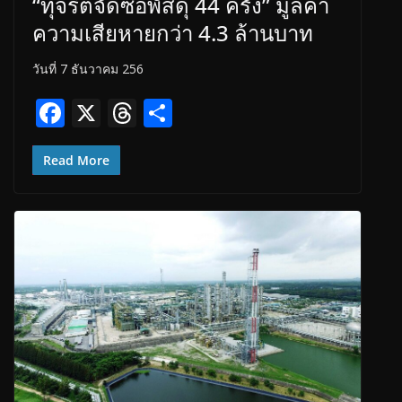
“ทุจริตจัดซื้อพัสดุ 44 ครั้ง” มูลค่า
ความเสียหายกว่า 4.3 ล้านบาท
วันที่ 7 ธันวาคม 256
F
X
T
S
ac
h
h
e
re
ar
Read More
b
a
e
o
d
o
s
k