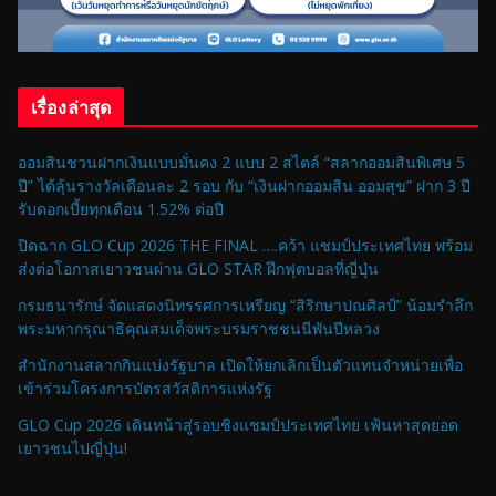
เรื่องล่าสุด
ออมสินชวนฝากเงินแบบมั่นคง 2 แบบ 2 สไตล์ “สลากออมสินพิเศษ 5
ปี” ได้ลุ้นรางวัลเดือนละ 2 รอบ กับ “เงินฝากออมสิน ออมสุข” ฝาก 3 ปี
รับดอกเบี้ยทุกเดือน 1.52% ต่อปี
ปิดฉาก GLO Cup 2026 THE FINAL ….คว้า แชมป์ประเทศไทย พร้อม
ส่งต่อโอกาสเยาวชนผ่าน GLO STAR ฝึกฟุตบอลที่ญี่ปุ่น
กรมธนารักษ์ จัดแสดงนิทรรศการเหรียญ “สิริกษาปณศิลป์” น้อมรำลึก
พระมหากรุณาธิคุณสมเด็จพระบรมราชชนนีพันปีหลวง
สำนักงานสลากกินแบ่งรัฐบาล เปิดให้ยกเลิกเป็นตัวแทนจำหน่ายเพื่อ
เข้าร่วมโครงการบัตรสวัสดิการแห่งรัฐ
GLO Cup 2026 เดินหน้าสู่รอบชิงแชมป์ประเทศไทย เฟ้นหาสุดยอด
เยาวชนไปญี่ปุ่น!