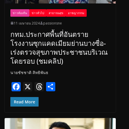
ข่าวท้องถิ่น
ข่าวทั่วไป
สาธารณสุข
อาชญากรรม
11 เมษายน 2024
passionsne
กทม.ประกาศพื้นที่อันตราย
โรงงานซุกแคดเมียมย่านบางซื่อ-
เร่งตรวจสุขภาพประชาชนบริเวณ
โดยรอบ (ชมคลิป)
นายชัชชาติ สิทธิพันธ
F
X
T
S
ac
h
h
e
re
ar
Read More
b
a
e
o
d