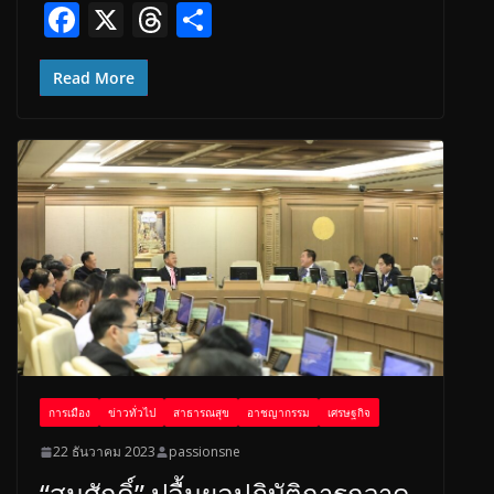
F
X
T
S
ac
h
h
e
re
ar
Read More
b
a
e
o
d
o
s
k
การเมือง
ข่าวทั่วไป
สาธารณสุข
อาชญากรรม
เศรษฐกิจ
22 ธันวาคม 2023
passionsne
“สมศักดิ์” ปลื้มผลปฏิบัติการกวาด