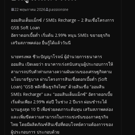
22 พฤษภาคม 2026
passionsne
ออมสินเต็มแม็กซ์ / SMEs Recharge – 2 สินเชื่อโครงการ
GSB Soft Loan
อัตราดอกเบี้ยต่ำ เริ่มต้น 2.99% หนุน SMEs ขยายธุรกิจ
เสริมสภาพคล่อง ยื่นกู้ได้แล้ววันนี
นายทรงพล ชีวะปัญญาโรจน์ ผู้อำนวยการธนาคาร
ออมสิน เปิดเผยว่า ธนาคารเร่งสนับสนุนผู้ประกอบการให้
สามารถปรับตัวท่ามกลางความผันผวนของเศรษฐกิจตาม
นโยบายรัฐบาล ผ่านโครงการสินเชื่อดอกเบี้ยต่ำ (Soft
Loan) “GSB พลิกฟื้นธุรกิจไทย” ด้วยสินเชื่อ “ออมสิน
SMEs Recharge” และ “ออมสินเต็มแม็กซ์” อัตราดอกเบี้ย
เริ่มต้นเพียง 2.99% ต่อปี ในช่วง 2 ปีแรก ผ่อนชำระได้
นานสูงสุด 10 ปี เพื่อช่วยลดภาระต้นทุน เสริมสภาพคล่อง
และเพิ่มขีดความสามารถในการแข่งขันของภาคธุรกิจ
ไทย โดยมีผลิตภัณฑ์สินเชื่อที่ตอบโจทย์ความต้องการของ
ผู้ประกอบการ ประกอบด้วย