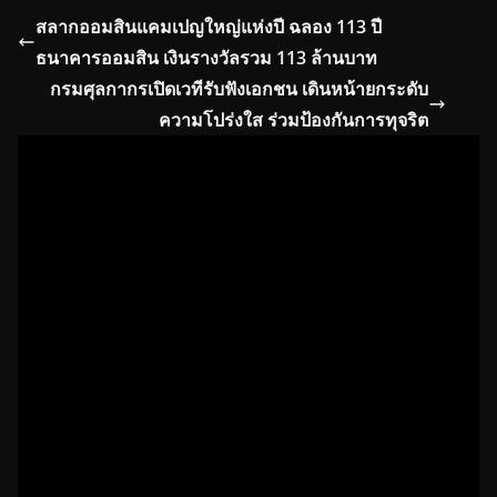
b
a
e
สลากออมสินแคมเปญใหญ่แห่งปี ฉลอง 113 ปี
o
d
ธนาคารออมสิน เงินรางวัลรวม 113 ล้านบาท
o
s
กรมศุลกากรเปิดเวทีรับฟังเอกชน เดินหน้ายกระดับ
k
ความโปร่งใส ร่วมป้องกันการทุจริต