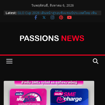
วันพฤหัสบดี, สิงหาคม 6, 2026
Latest:
GLO Cup 2026 เดินหน้าสู่รอบชิงแชมป์ประเทศไทย เฟ้น
หาสุดยอดเยาวชนไปญี่ปุ่น!
ออมสินชวนฝากเงินแบบมั่นคง 2 แบบ 2 สไตล์ “สลาก
ออมสินพิเศษ 5 ปี” ได้ลุ้นรางวัลเดือนละ 2 รอบ กับ “เงิน
ฝากออมสิน ออมสุข” ฝาก 3 ปี รับดอกเบี้ยทุกเดือน 1.52%
ต่อปี
ปิดฉาก GLO Cup 2026 THE FINAL ….คว้า แชมป์
ประเทศไทย พร้อมส่งต่อโอกาสเยาวชนผ่าน GLO STAR
ฝึกฟุตบอลที่ญี่ปุ่น
กรมธนารักษ์ จัดแสดงนิทรรศการเหรียญ “สิริกษาปณศิลป์”
น้อมรำลึกพระมหากรุณาธิคุณสมเด็จพระบรมราชชนนี
พันปีหลวง
สำนักงานสลากกินแบ่งรัฐบาล เปิดให้ยกเลิกเป็นตัวแทน
จำหน่ายเพื่อเข้าร่วมโครงการบัตรสวัสดิการแห่งรัฐ