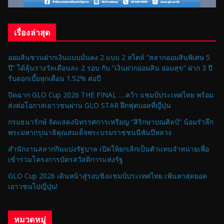
เรื่องล่าสุด
ออมสินชวนฝากเงินแบบมั่นคง 2 แบบ 2 สไตล์ “สลากออมสินพิเศษ 5
ปี” ได้ลุ้นรางวัลเดือนละ 2 รอบ กับ “เงินฝากออมสิน ออมสุข” ฝาก 3 ปี
รับดอกเบี้ยทุกเดือน 1.52% ต่อปี
ปิดฉาก GLO Cup 2026 THE FINAL ….คว้า แชมป์ประเทศไทย พร้อม
ส่งต่อโอกาสเยาวชนผ่าน GLO STAR ฝึกฟุตบอลที่ญี่ปุ่น
กรมธนารักษ์ จัดแสดงนิทรรศการเหรียญ “สิริกษาปณศิลป์” น้อมรำลึก
พระมหากรุณาธิคุณสมเด็จพระบรมราชชนนีพันปีหลวง
สำนักงานสลากกินแบ่งรัฐบาล เปิดให้ยกเลิกเป็นตัวแทนจำหน่ายเพื่อ
เข้าร่วมโครงการบัตรสวัสดิการแห่งรัฐ
GLO Cup 2026 เดินหน้าสู่รอบชิงแชมป์ประเทศไทย เฟ้นหาสุดยอด
เยาวชนไปญี่ปุ่น!
หมวดหมู่