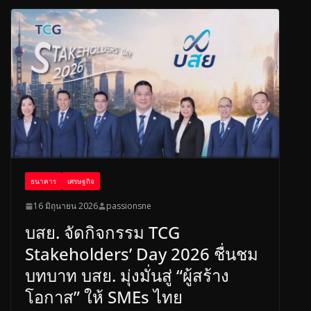
o
d
o
s
k
ธนาคาร
เศรษฐกิจ
16 มิถุนายน 2026
passionsne
บสย. จัดกิจกรรม TCG
Stakeholders’ Day 2026 ชื่นชม
บทบาท บสย. มุ่งมั่นสู่ “ผู้สร้าง
โอกาส” ให้ SMEs ไทย