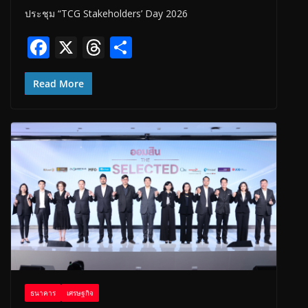
ประชุม “TCG Stakeholders’ Day 2026
F
X
T
S
ac
h
h
e
re
ar
Read More
b
a
e
o
d
o
s
k
ธนาคาร
เศรษฐกิจ