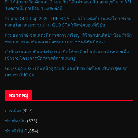
ปี” ได้ลุ้นรางวัลเดือนละ 2 รอบ กับ “เงินฝากออมสิน ออมสุข” ฝาก 3 ปี
รับดอกเบี้ยทุกเดือน 1.52% ต่อปี
ปิดฉาก GLO Cup 2026 THE FINAL ….คว้า แชมป์ประเทศไทย พร้อม
ส่งต่อโอกาสเยาวชนผ่าน GLO STAR ฝึกฟุตบอลที่ญี่ปุ่น
กรมธนารักษ์ จัดแสดงนิทรรศการเหรียญ “สิริกษาปณศิลป์” น้อมรำลึก
พระมหากรุณาธิคุณสมเด็จพระบรมราชชนนีพันปีหลวง
สำนักงานสลากกินแบ่งรัฐบาล เปิดให้ยกเลิกเป็นตัวแทนจำหน่ายเพื่อ
เข้าร่วมโครงการบัตรสวัสดิการแห่งรัฐ
GLO Cup 2026 เดินหน้าสู่รอบชิงแชมป์ประเทศไทย เฟ้นหาสุดยอด
เยาวชนไปญี่ปุ่น!
หมวดหมู่
การเมือง
(327)
ข่าวท้องถิ่น
(375)
ข่าวทั่วไป
(1,854)