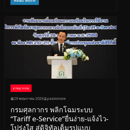
e
re
ar
Read More
b
a
e
o
d
o
s
k
อาชญากรรม
29 พฤษภาคม 2026
passionsne
กรมศุลกากร พลิกโฉมระบบ
“Tariff e-Service”ยื่นง่าย-แจ้งไว-
โปร่งใส สู่ดิจิทัลเต็มรูปแบบ