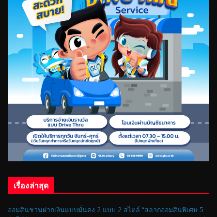
เรื่องล่าสุด
ออมสินชวนฝากเงินแบบมั่นคง 2 แบบ 2 สไตล์ “สลากออมสินพิเศษ 5