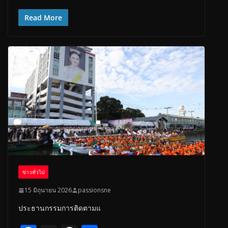
ac
h
h
e
re
ar
Read More
b
a
e
o
d
o
s
k
ข่าวทั่วไป
15 มิถุนายน 2026
passionsne
ประธานกรรมการติดตามแ