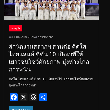
เศรษฐกิจ
11 มิถุนายน 2026
passionsne
สำนักงานสลากฯ สานต่อ คิดใส
ไทยแลนด์ ซีซั่น 10 เปิดเวทีให้
เยาวชนโชว์ศักยภาพ มุ่งห่างไกล
การพนัน
คิดใส ไทยแลนด์ ซีซั่น 10 เปิดเวทีให้เยาวชนโชว์ศักยภาพ
มุ่งห่างไกลการพนัน
F
X
T
S
ac
h
h