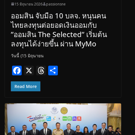
15 มิถุนายน 2026
passionsne
ออมสิน จับมือ 10 บลจ. หนุนคน
ไทยลงทุนต่อยอดเงินออมกับ
”ออมสิน The Selected” เริ่มต้น
ลงทุนได้ง่ายขึ้น ผ่าน MyMo
วันนี้ (15 มิถุนายน
F
X
T
S
ac
h
h
e
re
ar
Read More
b
a
e
o
d
o
s
k