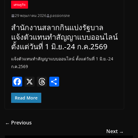
เศรษฐกิจ
29 พฤษภาคม 2026
passionsne
สำนักงานสลากกินแบ่งรัฐบาล
แจ้งตัวแทนทำสัญญาแบบออนไลน์
ตั้งแต่วันที่ 1 มิ.ย.-24 ก.ค.2569
แจ้งตัวแทนทำสัญญาแบบออนไลน์ ตั้งแต่วันที่ 1 มิ.ย.-24
ก.ค.2569
F
X
T
S
ac
h
h
e
re
ar
Read More
b
a
e
o
d
← Previous
o
s
Next →