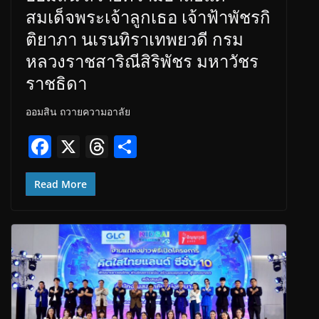
สมเด็จพระเจ้าลูกเธอ เจ้าฟ้าพัชรกิ
ติยาภา นเรนทิราเทพยวดี กรม
หลวงราชสาริณีสิริพัชร มหาวัชร
ราชธิดา
ออมสิน ถวายความอาลัย
F
X
T
S
ac
h
h
e
re
ar
Read More
b
a
e
o
d
o
s
k