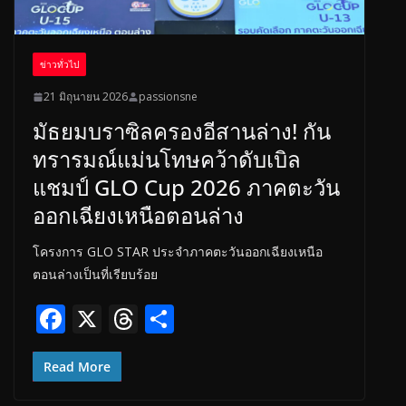
ข่าวทั่วไป
21 มิถุนายน 2026
passionsne
มัธยมบราซิลครองอีสานล่าง! กัน
ทรารมณ์แม่นโทษคว้าดับเบิล
แชมป์ GLO Cup 2026 ภาคตะวัน
ออกเฉียงเหนือตอนล่าง
โครงการ GLO STAR ประจำภาคตะวันออกเฉียงเหนือ
ตอนล่างเป็นที่เรียบร้อย
F
X
T
S
ac
h
h
e
re
ar
Read More
b
a
e