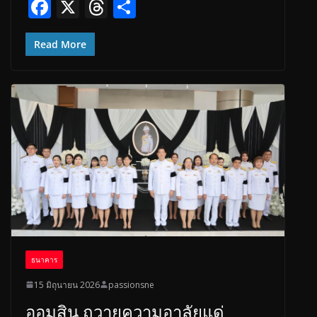
F
X
T
S
ac
h
h
e
re
ar
Read More
b
a
e
o
d
o
s
k
ธนาคาร
15 มิถุนายน 2026
passionsne
ออมสิน ถวายความอาลัยแด่