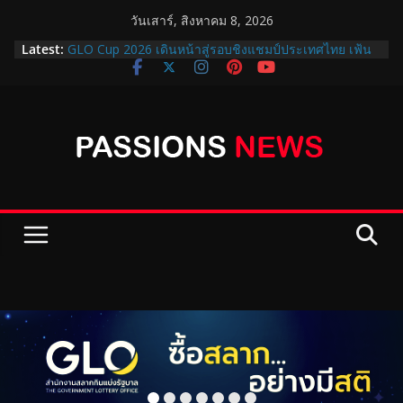
วันเสาร์, สิงหาคม 8, 2026
Latest:
GLO Cup 2026 เดินหน้าสู่รอบชิงแชมป์ประเทศไทย เฟ้น
หาสุดยอดเยาวชนไปญี่ปุ่น!
ออมสินชวนฝากเงินแบบมั่นคง 2 แบบ 2 สไตล์ “สลาก
ออมสินพิเศษ 5 ปี” ได้ลุ้นรางวัลเดือนละ 2 รอบ กับ “เงิน
ฝากออมสิน ออมสุข” ฝาก 3 ปี รับดอกเบี้ยทุกเดือน 1.52%
ต่อปี
ปิดฉาก GLO Cup 2026 THE FINAL ….คว้า แชมป์
ประเทศไทย พร้อมส่งต่อโอกาสเยาวชนผ่าน GLO STAR
ฝึกฟุตบอลที่ญี่ปุ่น
กรมธนารักษ์ จัดแสดงนิทรรศการเหรียญ “สิริกษาปณศิลป์”
น้อมรำลึกพระมหากรุณาธิคุณสมเด็จพระบรมราชชนนี
พันปีหลวง
สำนักงานสลากกินแบ่งรัฐบาล เปิดให้ยกเลิกเป็นตัวแทน
จำหน่ายเพื่อเข้าร่วมโครงการบัตรสวัสดิการแห่งรัฐ