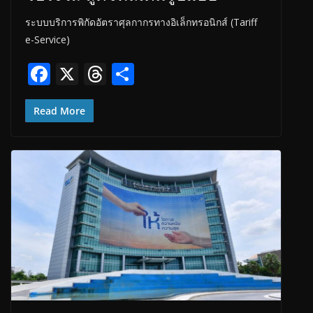
ระบบบริการพิกัดอัตราศุลกากรทางอิเล็กทรอนิกส์ (Tariff
e-Service)
F
X
T
S
ac
h
h
e
re
ar
Read More
b
a
e
o
d
o
s
k