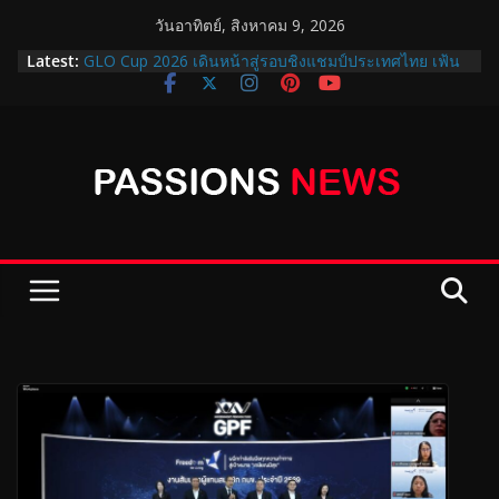
วันอาทิตย์, สิงหาคม 9, 2026
Latest:
GLO Cup 2026 เดินหน้าสู่รอบชิงแชมป์ประเทศไทย เฟ้น
หาสุดยอดเยาวชนไปญี่ปุ่น!
ออมสินชวนฝากเงินแบบมั่นคง 2 แบบ 2 สไตล์ “สลาก
ออมสินพิเศษ 5 ปี” ได้ลุ้นรางวัลเดือนละ 2 รอบ กับ “เงิน
ฝากออมสิน ออมสุข” ฝาก 3 ปี รับดอกเบี้ยทุกเดือน 1.52%
ต่อปี
ปิดฉาก GLO Cup 2026 THE FINAL ….คว้า แชมป์
ประเทศไทย พร้อมส่งต่อโอกาสเยาวชนผ่าน GLO STAR
ฝึกฟุตบอลที่ญี่ปุ่น
กรมธนารักษ์ จัดแสดงนิทรรศการเหรียญ “สิริกษาปณศิลป์”
น้อมรำลึกพระมหากรุณาธิคุณสมเด็จพระบรมราชชนนี
พันปีหลวง
สำนักงานสลากกินแบ่งรัฐบาล เปิดให้ยกเลิกเป็นตัวแทน
จำหน่ายเพื่อเข้าร่วมโครงการบัตรสวัสดิการแห่งรัฐ