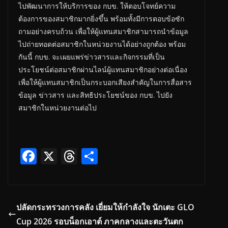
ไปพัฒนาการให้บริการของ กบข. ให้ตอบโจทย์ความ
ต้องการของสมาชิกมากยิ่งขึ้น พร้อมทั้งมีการตอบข้อซัก
ถามอย่างครบถ้วน เพื่อให้ผู้แทนสมาชิกสามารถนำข้อมูล
ไปถ่ายทอดต่อสมาชิกในหน่วยงานได้อย่างถูกต้อง พร้อม
กันนี้ กบข. จะเผยแพร่ข่าวสารและกิจกรรมที่เป็น
ประโยชน์ต่อสมาชิกผ่านไลน์ผู้แทนสมาชิกอย่างต่อเนื่อง
เพื่อให้ผู้แทนสมาชิกเป็นกระบอกเสียงสำคัญในการสื่อสาร
ข้อมูล ข่าวสาร และสิทธิประโยชน์ของ กบข. ไปยัง
สมาชิกในหน่วยงานต่อไป
F
X
T
S
ac
h
h
e
re
ar
b
a
e
ปลัดกระทรวงการคลัง เยี่ยมให้กำลังใจ นักเตะ GLO
o
d
Cup 2026 รอบน็อกเอาต์ ภาคกลางและตะวันตก